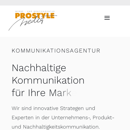
Zum
Inhalt
Toggle
springen
Navigati
Home
KOMMUNIKATIONSAGENTUR
Projekte
Nachhaltige
Kreative Küche
Kommunikation
Blog
Marketing-Analyse
Wir sind innovative Strategen und
Experten in der Unternehmens-, Produkt-
Info
und Nachhaltigkeitskommunikation.