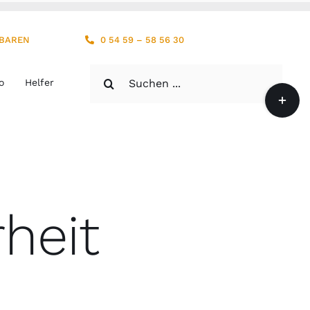
NBAREN
0 54 59 – 58 56 30
Suche
o
Helfer
Toggle
nach:
Sliding
Bar
Area
heit