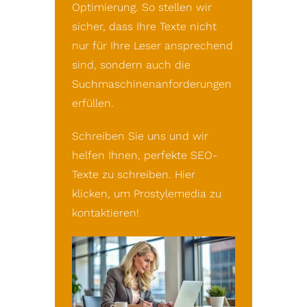
Optimierung. So stellen wir
sicher, dass Ihre Texte nicht
nur für Ihre Leser ansprechend
sind, sondern auch die
Suchmaschinenanforderungen
erfüllen.
Schreiben Sie uns und wir
helfen Ihnen, perfekte SEO-
Texte zu schreiben.
Hier
klicken
, um Prostylemedia zu
kontaktieren!