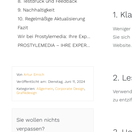
8. Testdruck und Feedback
9. Nachhaltigkeit
1. Kl
10. Regelmäßige Aktualisierung
Fazit
Weniger 
Wir bei Prostylemedia: Ihre Experten für beeindruckende Visitenkarten
Sie sich
PROSTYLEMEDIA – IHRE EXPERTEN FÜR KREATIVE UND EFFEKTIVE WERBUNG AUS EINER HAND.
Website.
Von
Artur Emich
2. L
Veröffentlicht am: Dienstag, Juni 11, 2024
Kategorien:
Allgemein
,
Corporate Design
,
Verwende
Grafikdesign
zu entzi
Sie wollen nichts
verpassen?