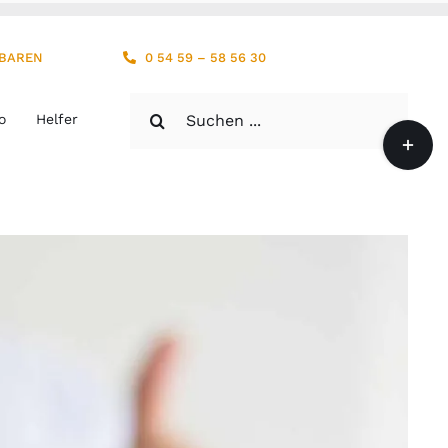
NBAREN
0 54 59 – 58 56 30
Suche
o
Helfer
Toggle
nach:
Sliding
Bar
Area