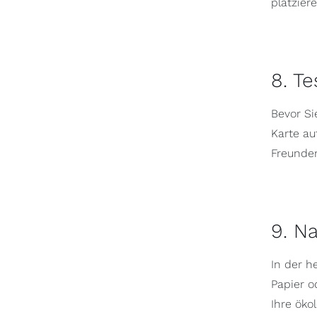
platzier
8. T
Bevor Si
Karte au
Freunden
9. Na
In der h
Papier o
Ihre öko