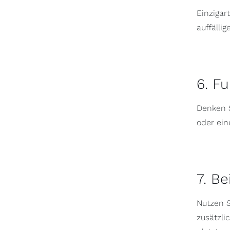
Einzigar
auffällig
6. F
Denken S
oder ein
7. Be
Nutzen S
zusätzli