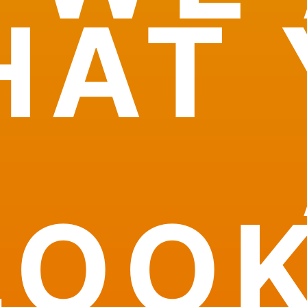
HAT 
LOO