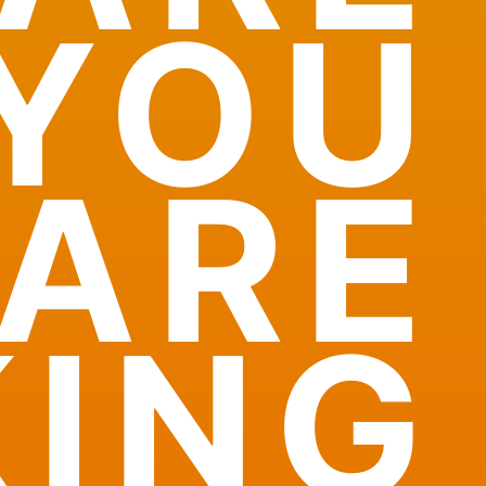
YOU
ARE
KING