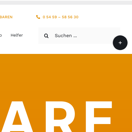
NBAREN
0 54 59 – 58 56 30
Suche
o
Helfer
Toggle
nach:
Sliding
Bar
Area
 ARE